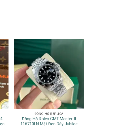
ĐỒNG HỒ REPLICA
ĐỒNG HỒ 
34
Đồng Hồ Rolex GMT-Master II
Đồng Hồ Cartie
Cọc
116710LN Mặt Đen Dây Jubilee
WGSA0029 Vàng G