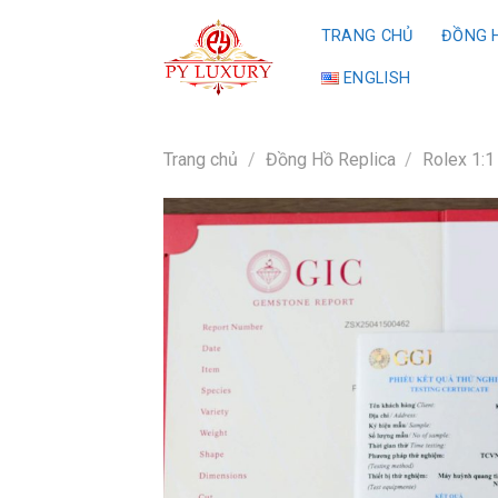
Skip
TRANG CHỦ
ĐỒNG H
to
content
ENGLISH
Trang chủ
/
Đồng Hồ Replica
/
Rolex 1:1