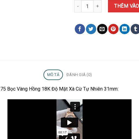
Đồng Hồ Rolex Datejust 278275
THÊM VÀO
MÔ TẢ
ĐÁNH GIÁ (0)
78275 Bọc Vàng Hồng 18K Độ Mặt Xà Cừ Tự Nhiên 31mm: