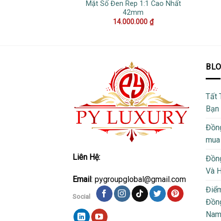
Mặt Số Đen Rep 1:1 Cao Nhất
42mm
14.000.000
₫
BL
Tất 
Bạn
Đồng
mua
Liên Hệ:
Đồng
Và 
Email
: pygroupglobal@gmail.com
Điể
Social
Đồng
Na