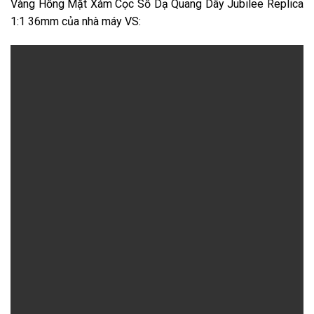
Vàng Hồng Mặt Xám Cọc Số Dạ Quang Dây Jubilee Replica
1:1 36mm của nhà máy VS: