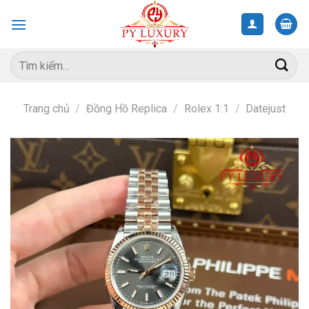
Skip
to
content
Tìm
kiếm:
Trang chủ
/
Đồng Hồ Replica
/
Rolex 1:1
/
Datejust