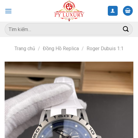
Skip
to
content
Tìm
kiếm:
Trang chủ
/
Đồng Hồ Replica
/
Roger Dubuis 1:1