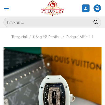
Skip
to
content
Tìm
kiếm:
Trang chủ
/
Đồng Hồ Replica
/
Richard Mille 1:1