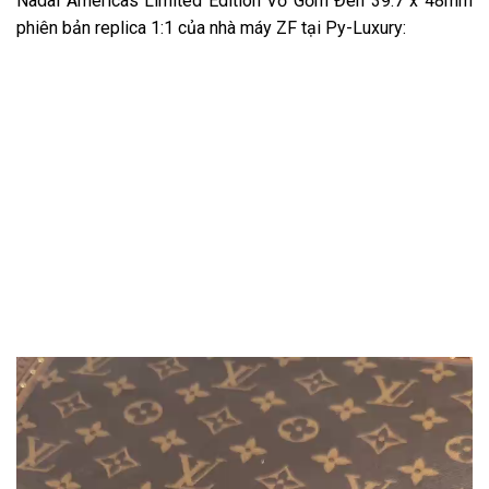
Nadal Americas Limited Edition Vỏ Gốm Đen 39.7 x 48mm
phiên bản replica 1:1 của nhà máy ZF tại Py-Luxury: