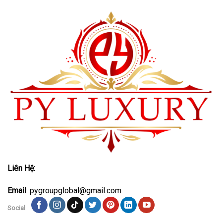
Liên Hệ:
Email
: pygroupglobal@gmail.com
Social