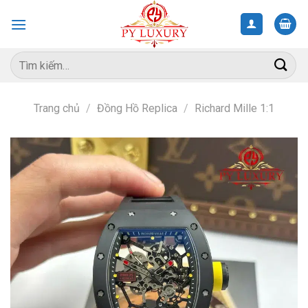
Skip
to
content
Tìm
kiếm:
Trang chủ
/
Đồng Hồ Replica
/
Richard Mille 1:1