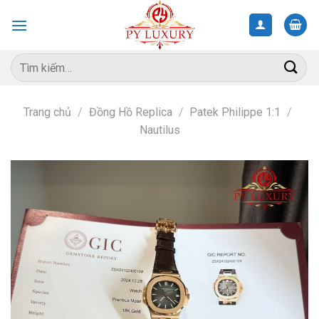
Skip
to
content
Tìm
kiếm:
Trang chủ
/
Đồng Hồ Replica
/
Patek Philippe 1:1
/
Nautilus