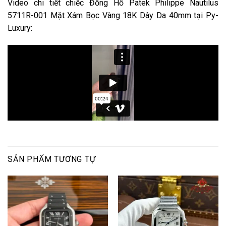
Video chi tiết chiếc Đồng Hồ Patek Philippe Nautilus
5711R-001 Mặt Xám Bọc Vàng 18K Dây Da 40mm tại Py-
Luxury:
SẢN PHẨM TƯƠNG TỰ