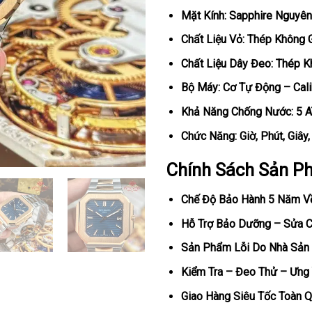
Mặt Kính: Sapphire Nguyên
Chất Liệu Vỏ: Thép Không 
Chất Liệu Dây Đeo: Thép K
Bộ Máy: Cơ Tự Động – Cal
Khả Năng Chống Nước: 5 
Chức Năng: Giờ, Phút, Giây
Chính Sách Sản P
Chế Độ Bảo Hành 5 Năm V
Hỗ Trợ Bảo Dưỡng – Sửa Ch
Sản Phẩm Lỗi Do Nhà Sản 
Kiểm Tra – Đeo Thử – Ưng 
Giao Hàng Siêu Tốc Toàn Q