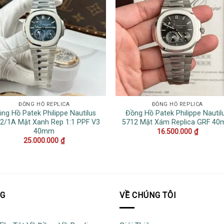
ĐỒNG HỒ REPLICA
ĐỒNG HỒ REPLICA
ng Hồ Patek Philippe Nautilus
Đồng Hồ Patek Philippe Nautil
2/1A Mặt Xanh Rep 1:1 PPF V3
5712 Mặt Xám Replica GRF 4
40mm
16.500.000
₫
25.000.000
₫
OG
VỀ CHÚNG TÔI