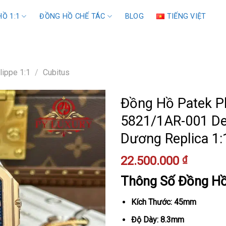
Ồ 1:1
ĐỒNG HỒ CHẾ TÁC
BLOG
TIẾNG VIỆT
lippe 1:1
/
Cubitus
Đồng Hồ Patek Ph
5821/1AR-001 D
Dương Replica 
22.500.000
₫
Thông Số Đồng H
Kích Thước: 45mm
Độ Dày: 8.3mm