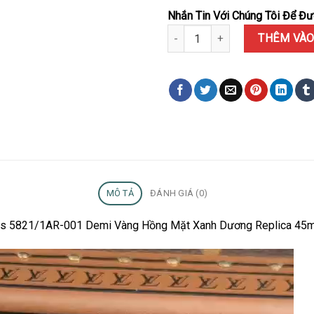
Nhắn Tin Với Chúng Tôi Để Đượ
Đồng Hồ Patek Philippe Cubitu
THÊM VÀO
MÔ TẢ
ĐÁNH GIÁ (0)
tus 5821/1AR-001 Demi Vàng Hồng Mặt Xanh Dương Replica 45m