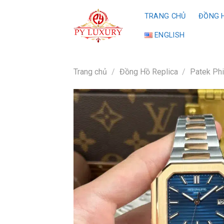
Skip
TRANG CHỦ
ĐỒNG H
to
content
ENGLISH
Trang chủ
/
Đồng Hồ Replica
/
Patek Phi