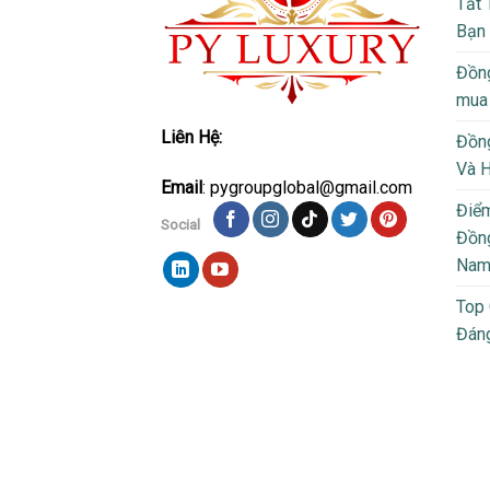
Tất 
Bạn
Đồng
mua
Liên Hệ:
Đồng
Và 
Email
: pygroupglobal@gmail.com
Điể
Social
Đồng
Na
Top
Đán