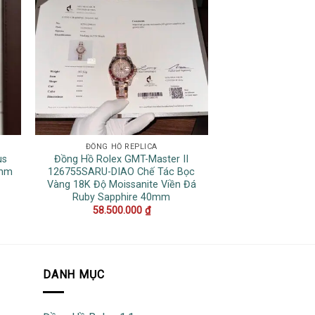
ĐỒNG HỒ REPLICA
ĐỒNG HỒ 
us
Đồng Hồ Rolex GMT-Master II
Đồng Hồ Vacher
0mm
126755SARU-DIAO Chế Tác Bọc
Overseas Tourbi
Vàng 18K Độ Moissanite Viền Đá
Xanh Dây Da Re
Ruby Sapphire 40mm
22.500
58.500.000
₫
DANH MỤC