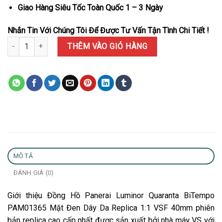
Giao Hàng Siêu Tốc Toàn Quốc 1 – 3 Ngày
Nhắn Tin Với Chúng Tôi Để Được Tư Vấn Tận Tình Chi Tiết !
Đồng Hồ Panerai Luminor Quaranta BiTempo PAM01365 Mặt Đen D
THÊM VÀO GIỎ HÀNG
MÔ TẢ
ĐÁNH GIÁ (0)
Giới thiệu Đồng Hồ Panerai Luminor Quaranta BiTempo
PAM01365 Mặt Đen Dây Da Replica 1:1 VSF 40mm phiên
bản replica cao cấp nhất được sản xuất bởi nhà máy VS với