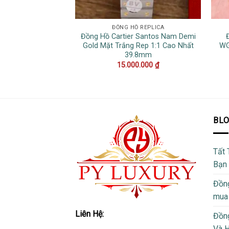
ĐỒNG HỒ REPLICA
Đồng Hồ Cartier Santos Nam Demi
Gold Mặt Trắng Rep 1:1 Cao Nhất
WG
39.8mm
15.000.000
₫
BL
Tất 
Bạn
Đồng
mua
Liên Hệ:
Đồng
Và 