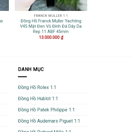
FRANCK MULLER 1:1
ĐỒNG HỒ 
us
Đồng Hồ Franck Muller Yachting
Đồng Hồ Rolex 
u
V45 Mặt Đen Vỏ Đính Đá Dây Da
116710LN Mặt Đe
Rep 11 ABF 45mm
Replica Cl
13.000.000
₫
17.000
DANH MỤC
Đồng Hồ Rolex 1:1
Đồng Hồ Hublot 1:1
Đồng Hồ Patek Philippe 1:1
Đồng Hồ Audemars Piguet 1:1