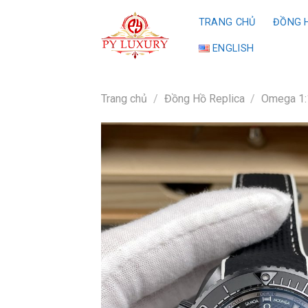
Skip
TRANG CHỦ
ĐỒNG H
to
content
ENGLISH
Trang chủ
/
Đồng Hồ Replica
/
Omega 1: