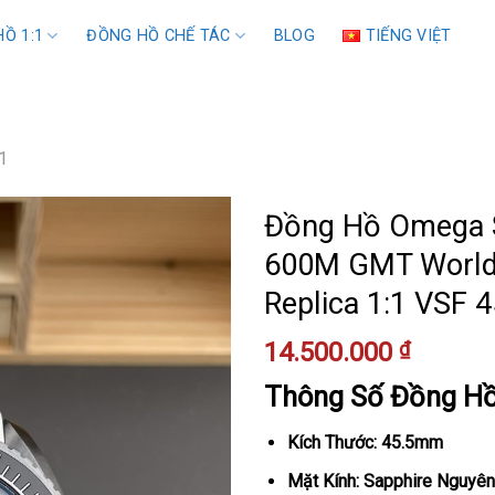
Ồ 1:1
ĐỒNG HỒ CHẾ TÁC
BLOG
TIẾNG VIỆT
1
Đồng Hồ Omega S
600M GMT World
Replica 1:1 VSF
14.500.000
₫
Thông Số Đồng H
Kích Thước: 45.5mm
Mặt Kính: Sapphire Nguyên