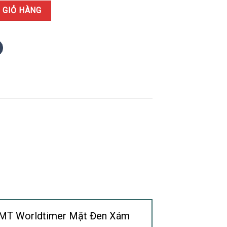
et Ocean 600M GMT Worldtimer Mặt Đen Xám Replica 1:1 VSF 45.5
 GIỎ HÀNG
 GMT Worldtimer Mặt Đen Xám