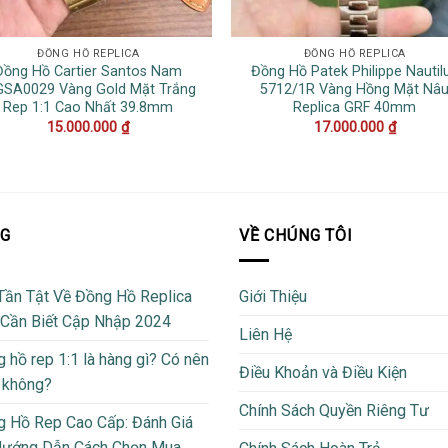
ĐỒNG HỒ REPLICA
ĐỒNG HỒ REPLICA
Đồng Hồ Cartier Santos Nam
Đồng Hồ Patek Philippe Nautil
SA0029 Vàng Gold Mặt Trắng
5712/1R Vàng Hồng Mặt Nâ
Rep 1:1 Cao Nhất 39.8mm
Replica GRF 40mm
15.000.000
₫
17.000.000
₫
OG
VỀ CHÚNG TÔI
Tần Tật Về Đồng Hồ Replica
Giới Thiệu
 Cần Biết Cập Nhập 2024
Liên Hệ
 hồ rep 1:1 là hàng gì? Có nên
Điều Khoản và Điều Kiện
 không?
Chính Sách Quyền Riêng Tư
 Hồ Rep Cao Cấp: Đánh Giá
Hướng Dẫn Cách Chọn Mua