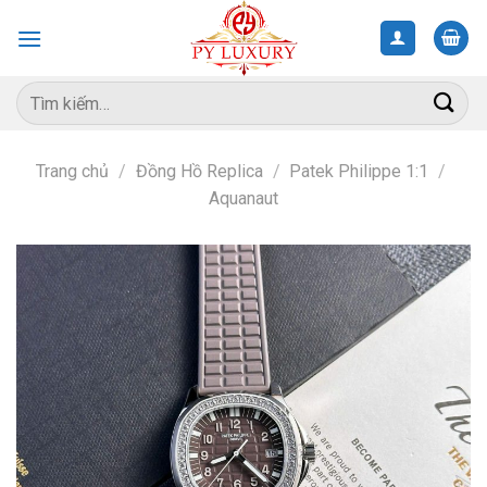
Skip
to
content
Tìm
kiếm:
Trang chủ
/
Đồng Hồ Replica
/
Patek Philippe 1:1
/
Aquanaut