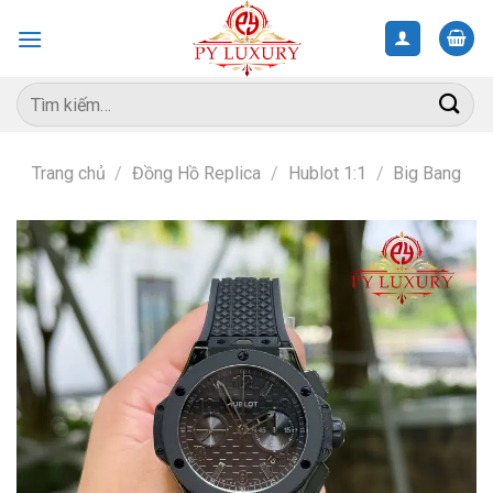
Skip
to
content
Tìm
kiếm:
Trang chủ
/
Đồng Hồ Replica
/
Hublot 1:1
/
Big Bang