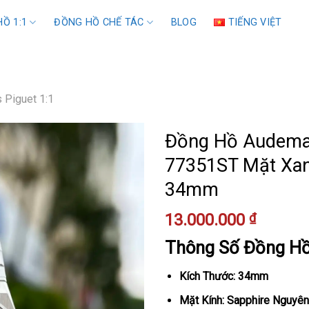
Ồ 1:1
ĐỒNG HỒ CHẾ TÁC
BLOG
TIẾNG VIỆT
 Piguet 1:1
Đồng Hồ Audemar
77351ST Mặt Xanh
34mm
13.000.000
₫
Thông Số Đồng H
Kích Thước: 34mm
Mặt Kính: Sapphire Nguyên