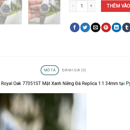
Đồng Hồ Audemars Piguet Royal
THÊM VÀO
MÔ TẢ
ĐÁNH GIÁ (0)
t Royal Oak 77351ST Mặt Xanh Niềng Đá Replica 1:1 34mm tại
P