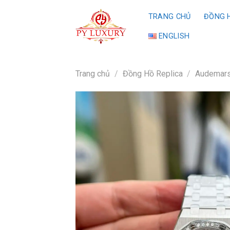
Skip
TRANG CHỦ
ĐỒNG H
to
content
ENGLISH
Trang chủ
/
Đồng Hồ Replica
/
Audemars