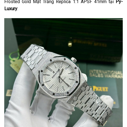
Frosted Gold Mặt Trắng Replica 1:1 APSF 41mm tại
Py-
Luxury
: