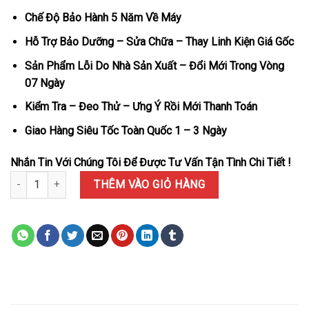
Chế Độ Bảo Hành 5 Năm Về Máy
Hỗ Trợ Bảo Dưỡng – Sửa Chữa – Thay Linh Kiện Giá Gốc
Sản Phẩm Lỗi Do Nhà Sản Xuất – Đổi Mới Trong Vòng
07 Ngày
Kiểm Tra – Đeo Thử – Ưng Ý Rồi Mới Thanh Toán
Giao Hàng Siêu Tốc Toàn Quốc 1 – 3 Ngày
Nhắn Tin Với Chúng Tôi Để Được Tư Vấn Tận Tình Chi Tiết !
Đồng Hồ Hublot Square Bang King Gold Độ Viền Moissanite Hong
THÊM VÀO GIỎ HÀNG