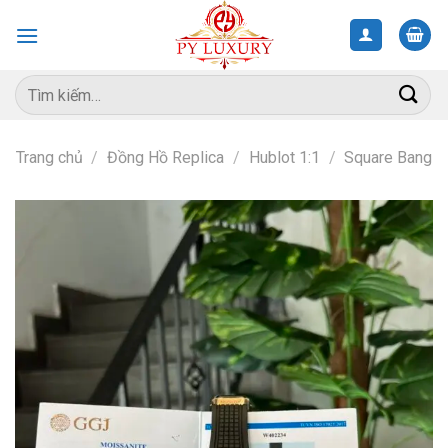
Skip
to
content
Tìm
kiếm:
Trang chủ
/
Đồng Hồ Replica
/
Hublot 1:1
/
Square Bang