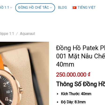
Ồ 1:1
ĐỒNG HỒ CHẾ TÁC
BLOG
TIẾNG VIỆT
lippe 1:1
/
Aquanaut
Đồng Hồ Patek Ph
001 Mặt Nâu Chế
40mm
250.000.000
₫
Thông Số Đồng H
Kích Thước: 40mm
Độ Dày: 8.3mm