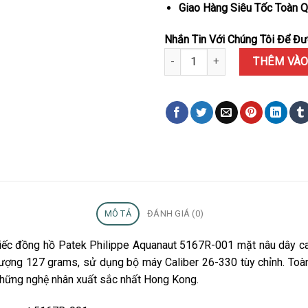
Giao Hàng Siêu Tốc Toàn Q
Nhắn Tin Với Chúng Tôi Để Đượ
Đồng Hồ Patek Philippe Aquana
THÊM VÀO
MÔ TẢ
ĐÁNH GIÁ (0)
iếc đồng hồ Patek Philippe Aquanaut 5167R-001 mặt nâu dây c
ng lượng 127 grams, sử dụng bộ máy Caliber 26-330 tùy chỉnh. T
những nghệ nhân xuất sắc nhất Hong Kong.