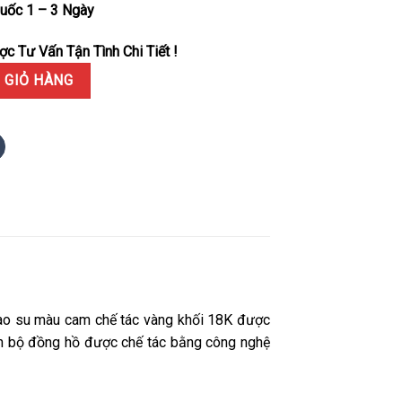
uốc 1 – 3 Ngày
c Tư Vấn Tận Tình Chi Tiết !
ut 5167R-001 Mặt Nâu Chế Tác Vàng Khối 18K 40mm số lượng
 GIỎ HÀNG
ao su màu cam chế tác vàng khối 18K được
oàn bộ đồng hồ được chế tác bằng công nghệ