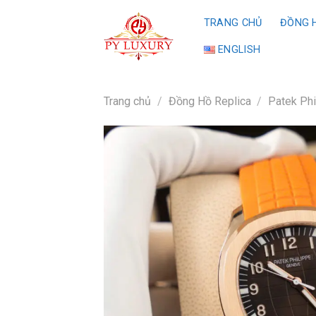
Skip
TRANG CHỦ
ĐỒNG H
to
content
ENGLISH
Trang chủ
/
Đồng Hồ Replica
/
Patek Phi