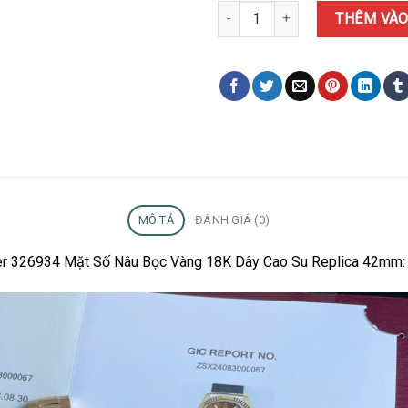
Đồng Hồ Rolex Sky-Dweller 326
THÊM VÀO
MÔ TẢ
ĐÁNH GIÁ (0)
ller 326934 Mặt Số Nâu Bọc Vàng 18K Dây Cao Su Replica 42mm: