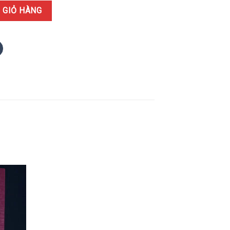
934 Mặt Số Nâu Bọc Vàng 18K Dây Cao Su Replica 42mm số lượng
 GIỎ HÀNG