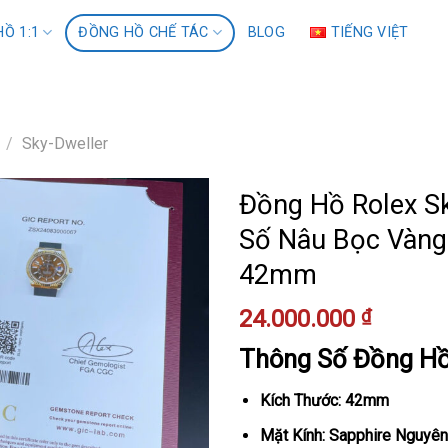
Ồ 1:1
ĐỒNG HỒ CHẾ TÁC
BLOG
TIẾNG VIỆT
/
Sky-Dweller
Đồng Hồ Rolex S
Số Nâu Bọc Vàng
42mm
24.000.000
₫
Thông Số Đồng H
Kích Thước: 42mm
Mặt Kính: Sapphire Nguyên