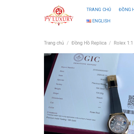
Skip
TRANG CHỦ
ĐỒNG H
to
content
ENGLISH
Trang chủ
/
Đồng Hồ Replica
/
Rolex 1:1