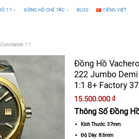
Ồ 1:1
ĐỒNG HỒ CHẾ TÁC
BLOG
TIẾNG VIỆT
Constantin 1:1
Đồng Hồ Vacheron
222 Jumbo Demi
1:1 8+ Factory 
15.500.000
₫
Thông Số Đồng H
Kích Thước: 37mm
Độ Dày: 8.6mm