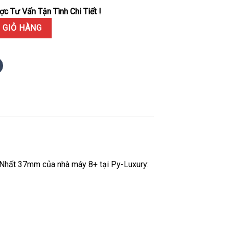
c Tư Vấn Tận Tình Chi Tiết !
istoriques 222 Jumbo Demi Vàng Gold Mặt Xám Rep 1:1 8+ Factory
 GIỎ HÀNG
Nhất 37mm của nhà máy 8+ tại Py-Luxury: