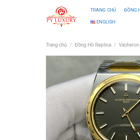
Skip
TRANG CHỦ
ĐỒNG H
to
content
ENGLISH
Trang chủ
/
Đồng Hồ Replica
/
Vacheron 