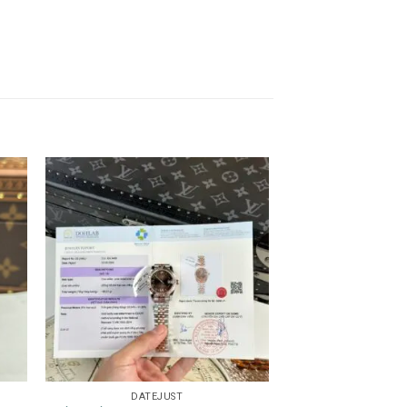
DATEJUST
ĐỒNG HỒ 