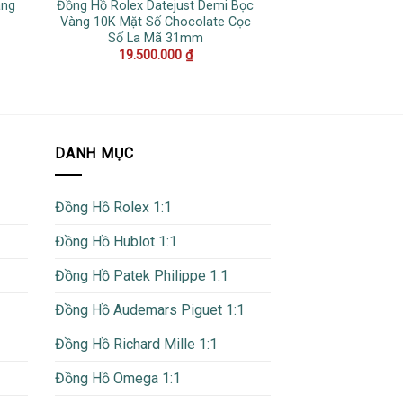
ang
Đồng Hồ Rolex Datejust Demi Bọc
Đồng Hồ Cartie
Vàng 10K Mặt Số Chocolate Cọc
WSSA0037 Mặt S
Số La Mã 31mm
Cao Nhất
19.500.000
₫
14.500
DANH MỤC
Đồng Hồ Rolex 1:1
Đồng Hồ Hublot 1:1
Đồng Hồ Patek Philippe 1:1
Đồng Hồ Audemars Piguet 1:1
Đồng Hồ Richard Mille 1:1
Đồng Hồ Omega 1:1