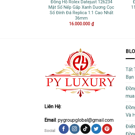
Đồng Hồ Rolex Datejust 126234
Đ
Mặt Số Nếp Gấp Xanh Dương Cọc
1
Số Đính Đá Replica 1:1 Cao Nhất
36mm
16.000.000
₫
BL
Tất 
Bạn
Đồng
mua
Liên Hệ:
Đồng
Và 
Email
: pygroupglobal@gmail.com
Điể
Social
Đồng