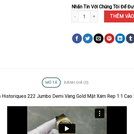
Nhắn Tin Với Chúng Tôi Để Đượ
Đồng Hồ Vacheron Constantin H
THÊM VÀO
MÔ TẢ
ĐÁNH GIÁ (0)
in Historiques 222 Jumbo Demi Vàng Gold Mặt Xám Rep 1:1 Cao 