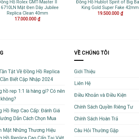
ồng Hồ Rolex GMT-Master II
Đồng Hồ Hublot Spirit of Big B
16710LN Mặt Đen Dây Jubilee
King Gold Super Fake 42mm
Replica Clean 40mm
19.500.000
₫
17.000.000
₫
OG
VỀ CHÚNG TÔI
Tần Tật Về Đồng Hồ Replica
Giới Thiệu
 Cần Biết Cập Nhập 2024
Liên Hệ
 hồ rep 1:1 là hàng gì? Có nên
Điều Khoản và Điều Kiện
 không?
Chính Sách Quyền Riêng Tư
 Hồ Rep Cao Cấp: Đánh Giá
Hướng Dẫn Cách Chọn Mua
Chính Sách Hoàn Trả
m Mặt Những Thương Hiệu
Câu Hỏi Thường Gặp
 Hồ Replica Cao Cấp Tại Việt