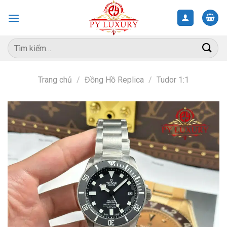
Skip
to
content
Tìm
kiếm:
Trang chủ
/
Đồng Hồ Replica
/
Tudor 1:1