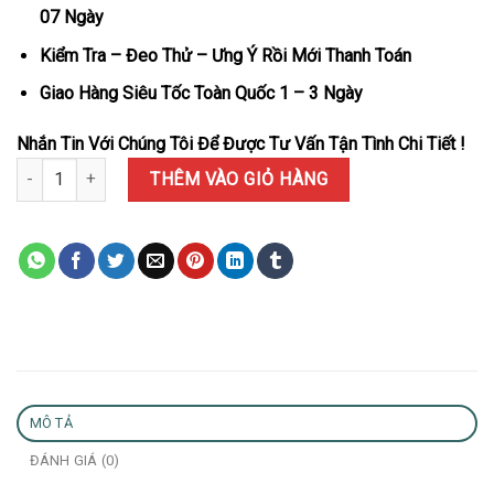
07 Ngày
Kiểm Tra – Đeo Thử – Ưng Ý Rồi Mới Thanh Toán
Giao Hàng Siêu Tốc Toàn Quốc 1 – 3 Ngày
Nhắn Tin Với Chúng Tôi Để Được Tư Vấn Tận Tình Chi Tiết !
Đồng Hồ RRolex Day-Date 228349RBR Chế Tác Mặt Số Moissanite V
THÊM VÀO GIỎ HÀNG
MÔ TẢ
ĐÁNH GIÁ (0)