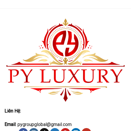
Liên Hệ:
Email
: pygroupglobal@gmail.com