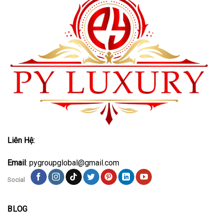
Liên Hệ:
Email
: pygroupglobal@gmail.com
Social
BLOG