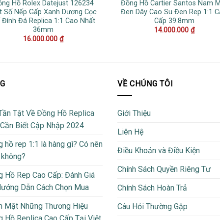
ồng Hồ Rolex Datejust 126234
Đồng Hồ Cartier Santos Nam 
t Số Nếp Gấp Xanh Dương Cọc
Đen Dây Cao Su Đen Rep 1:1 
 Đính Đá Replica 1:1 Cao Nhất
Cấp 39.8mm
36mm
14.000.000
₫
16.000.000
₫
OG
VỀ CHÚNG TÔI
Tần Tật Về Đồng Hồ Replica
Giới Thiệu
 Cần Biết Cập Nhập 2024
Liên Hệ
 hồ rep 1:1 là hàng gì? Có nên
Điều Khoản và Điều Kiện
 không?
Chính Sách Quyền Riêng Tư
 Hồ Rep Cao Cấp: Đánh Giá
Hướng Dẫn Cách Chọn Mua
Chính Sách Hoàn Trả
m Mặt Những Thương Hiệu
Câu Hỏi Thường Gặp
 Hồ Replica Cao Cấp Tại Việt