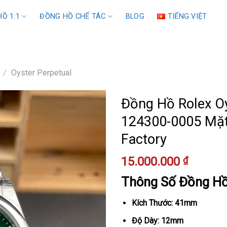
Ồ 1:1
ĐỒNG HỒ CHẾ TÁC
BLOG
TIẾNG VIỆT
/
Oyster Perpetual
Đồng Hồ Rolex Oy
124300-0005 Mặt 
Factory
15.000.000
₫
Thông Số Đồng H
Kích Thước: 41mm
Độ Dày: 12mm