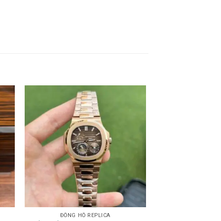
ĐỒNG HỒ REPLICA
DATEJ