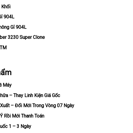
 Khối
Gỉ 904L
hông Gỉ 904L
iber 3230 Super Clone
ATM
hẩm
ề Máy
ữa – Thay Linh Kiện Giá Gốc
Xuất – Đổi Mới Trong Vòng 07 Ngày
Ý Rồi Mới Thanh Toán
uốc 1 – 3 Ngày