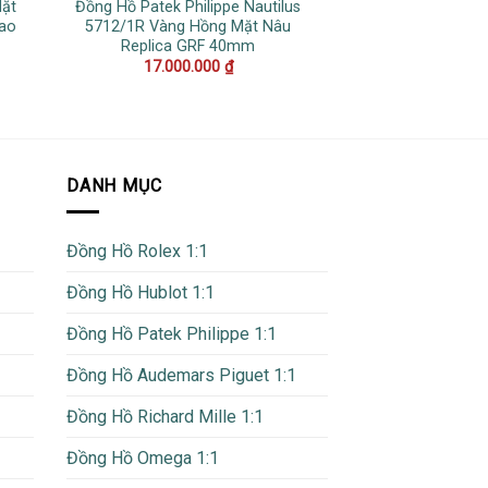
Mặt
Đồng Hồ Patek Philippe Nautilus
Đồng Hồ Rolex D
Cao
5712/1R Vàng Hồng Mặt Nâu
Nếp Gấp Xanh Dư
Replica GRF 40mm
Quang Replica 
17.000.000
₫
16.000
DANH MỤC
Đồng Hồ Rolex 1:1
Đồng Hồ Hublot 1:1
Đồng Hồ Patek Philippe 1:1
Đồng Hồ Audemars Piguet 1:1
Đồng Hồ Richard Mille 1:1
Đồng Hồ Omega 1:1