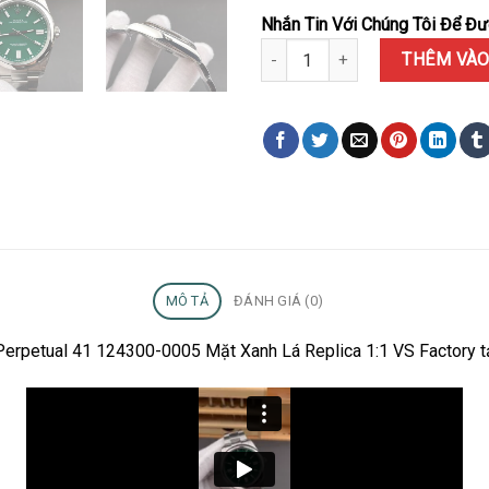
Nhắn Tin Với Chúng Tôi Để Đượ
Đồng Hồ Rolex Oyster Perpetual
THÊM VÀO
MÔ TẢ
ĐÁNH GIÁ (0)
 Perpetual 41 124300-0005 Mặt Xanh Lá Replica 1:1 VS Factory t