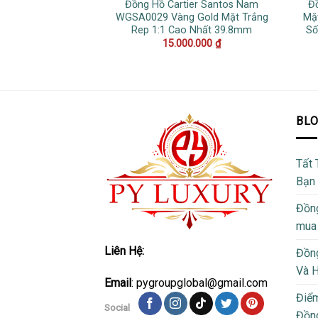
Đồng Hồ Cartier Santos Nam
Đ
WGSA0029 Vàng Gold Mặt Trắng
Mặ
Rep 1:1 Cao Nhất 39.8mm
Số
15.000.000
₫
BL
Tất 
Bạn
Đồng
mua
Liên Hệ:
Đồng
Và 
Email
: pygroupglobal@gmail.com
Điể
Social
Đồng