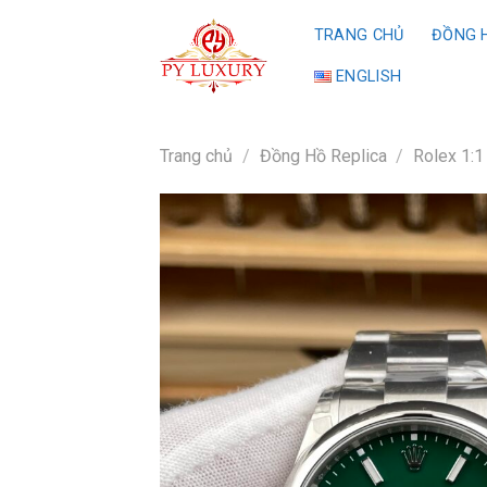
Skip
TRANG CHỦ
ĐỒNG H
to
content
ENGLISH
Trang chủ
/
Đồng Hồ Replica
/
Rolex 1:1