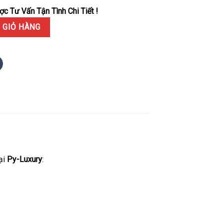
c Tư Vấn Tận Tình Chi Tiết !
 41 124300-0005 Mặt Xanh Lá Replica 1:1 VS Factory số lượng
 GIỎ HÀNG
ại
Py-Luxury
: