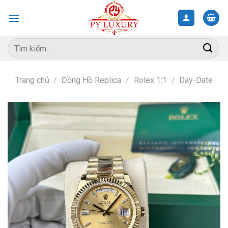
Skip
to
content
Tìm
kiếm:
Trang chủ
/
Đồng Hồ Replica
/
Rolex 1:1
/
Day-Date