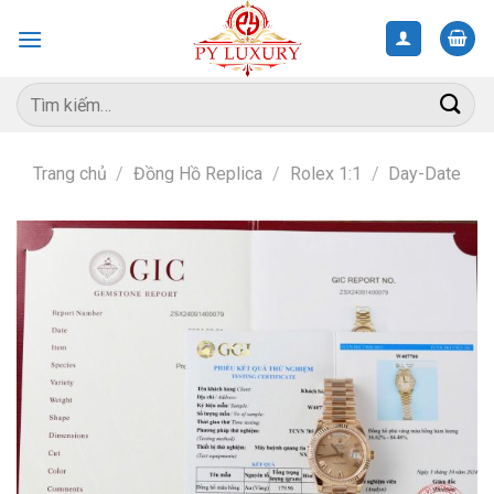
Skip
to
content
Tìm
kiếm:
Trang chủ
/
Đồng Hồ Replica
/
Rolex 1:1
/
Day-Date