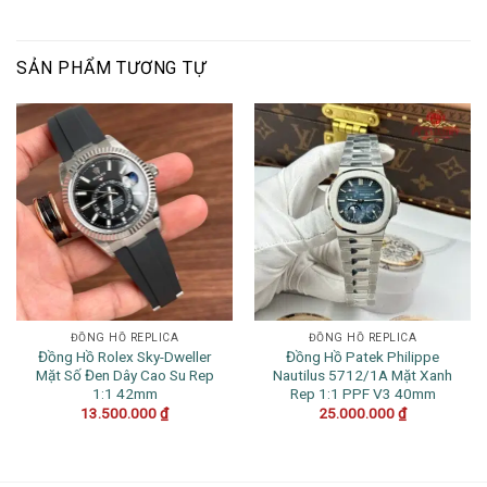
SẢN PHẨM TƯƠNG TỰ
ĐỒNG HỒ REPLICA
ĐỒNG HỒ REPLICA
Đồng Hồ Rolex Sky-Dweller
Đồng Hồ Patek Philippe
Mặt Số Đen Dây Cao Su Rep
Nautilus 5712/1A Mặt Xanh
1:1 42mm
Rep 1:1 PPF V3 40mm
13.500.000
₫
25.000.000
₫