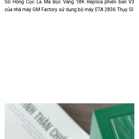
Số Hồng Cọc La Mã Bọc Vàng 18K Replica phiên bản V3
của nhà máy GM Factory sử dụng bộ máy ETA 2836 Thụy Sĩ: