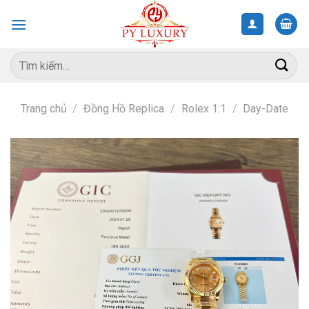
Skip
to
content
Tìm
kiếm:
Trang chủ
/
Đồng Hồ Replica
/
Rolex 1:1
/
Day-Date