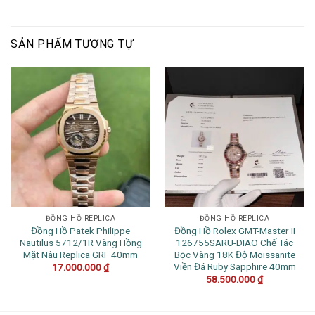
SẢN PHẨM TƯƠNG TỰ
ĐỒNG HỒ REPLICA
ĐỒNG HỒ REPLICA
Đồng Hồ Patek Philippe
Đồng Hồ Rolex GMT-Master II
Nautilus 5712/1R Vàng Hồng
126755SARU-DIAO Chế Tác
Mặt Nâu Replica GRF 40mm
Bọc Vàng 18K Độ Moissanite
Viền Đá Ruby Sapphire 40mm
17.000.000
₫
58.500.000
₫