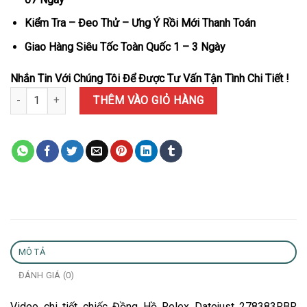
Kiểm Tra – Đeo Thử – Ưng Ý Rồi Mới Thanh Toán
Giao Hàng Siêu Tốc Toàn Quốc 1 – 3 Ngày
Nhắn Tin Với Chúng Tôi Để Được Tư Vấn Tận Tình Chi Tiết !
Đồng Hồ Rolex Datejust 278383RBR Demi Vàng Mặt Xanh Ô Liu Viề
THÊM VÀO GIỎ HÀNG
MÔ TẢ
ĐÁNH GIÁ (0)
Video chi tiết chiếc Đồng Hồ Rolex Datejust 278383RBR