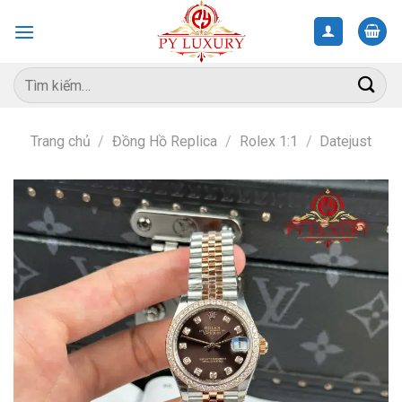
Skip
to
content
Tìm
kiếm:
Trang chủ
/
Đồng Hồ Replica
/
Rolex 1:1
/
Datejust