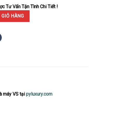
c Tư Vấn Tận Tình Chi Tiết !
 Mặt Số Bạc Cọc Dạ Quang Dây Jubilee Rep 1:1 VSF Cao Nhất 41mm 
 GIỎ HÀNG
 máy VS tại
pyluxury.com