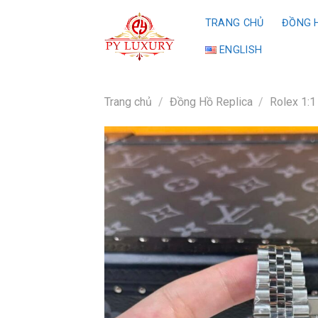
Skip
TRANG CHỦ
ĐỒNG H
to
content
ENGLISH
Trang chủ
/
Đồng Hồ Replica
/
Rolex 1:1