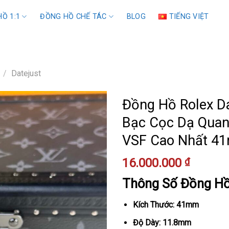
Ồ 1:1
ĐỒNG HỒ CHẾ TÁC
BLOG
TIẾNG VIỆT
/
Datejust
Đồng Hồ Rolex D
Bạc Cọc Dạ Quang
VSF Cao Nhất 4
16.000.000
₫
Thông Số Đồng H
Kích Thước: 41mm
Độ Dày: 11.8mm