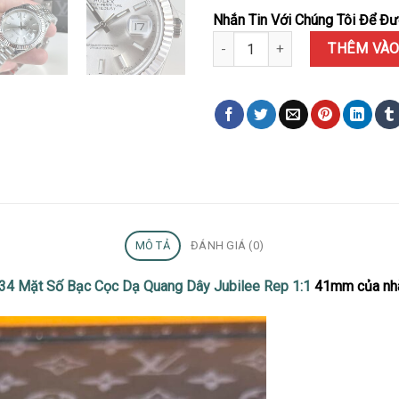
Nhắn Tin Với Chúng Tôi Để Đượ
Đồng Hồ Rolex Datejust 126334
THÊM VÀO
MÔ TẢ
ĐÁNH GIÁ (0)
34 Mặt Số Bạc Cọc Dạ Quang Dây Jubilee Rep 1:1
41mm của nhà