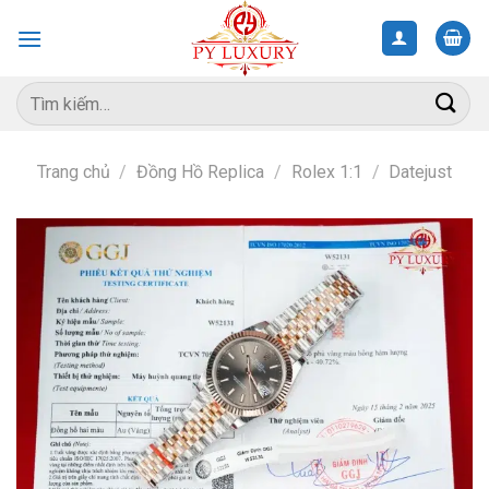
Skip
to
content
Tìm
kiếm:
Trang chủ
/
Đồng Hồ Replica
/
Rolex 1:1
/
Datejust