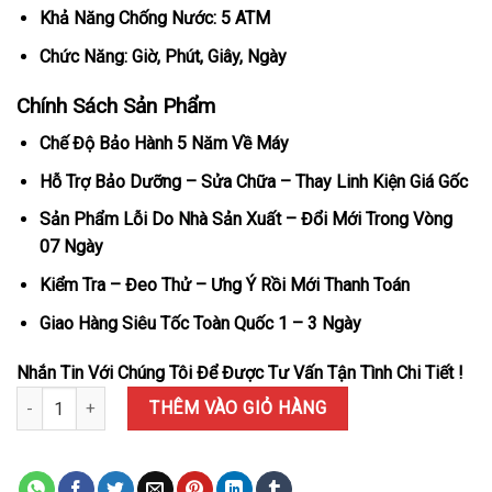
Khả Năng Chống Nước: 5 ATM
Chức Năng: Giờ, Phút, Giây, Ngày
Chính Sách Sản Phẩm
Chế Độ Bảo Hành 5 Năm Về Máy
Hỗ Trợ Bảo Dưỡng – Sửa Chữa – Thay Linh Kiện Giá Gốc
Sản Phẩm Lỗi Do Nhà Sản Xuất – Đổi Mới Trong Vòng
07 Ngày
Kiểm Tra – Đeo Thử – Ưng Ý Rồi Mới Thanh Toán
Giao Hàng Siêu Tốc Toàn Quốc 1 – 3 Ngày
Nhắn Tin Với Chúng Tôi Để Được Tư Vấn Tận Tình Chi Tiết !
Đồng Hồ Rolex Datejust 126331 Demi Mặt Xám Rep 1:1 Bọc Vàng 
THÊM VÀO GIỎ HÀNG