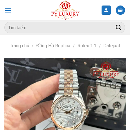
Skip
to
content
Tìm
kiếm:
Trang chủ
/
Đồng Hồ Replica
/
Rolex 1:1
/
Datejust