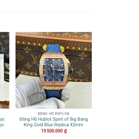
ĐỒNG HỒ REPLICA
DATEJ
Bọc
Đồng Hồ Hublot Spirit of Big Bang
Đồng Hồ Rolex D
ọc
King Gold Blue Replica 42mm
Nếp Gấp Xanh Dư
Quang Replica 
19.500.000
₫
16.000