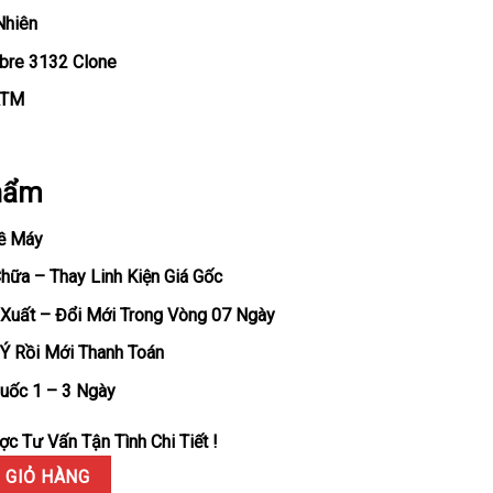
Nhiên
ibre 3132 Clone
ATM
hẩm
ề Máy
ữa – Thay Linh Kiện Giá Gốc
Xuất – Đổi Mới Trong Vòng 07 Ngày
Ý Rồi Mới Thanh Toán
uốc 1 – 3 Ngày
c Tư Vấn Tận Tình Chi Tiết !
05 Vỏ Trắng Mặt Trắng Dây Da Replica 39mm số lượng
 GIỎ HÀNG