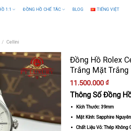
Ồ 1:1
ĐỒNG HỒ CHẾ TÁC
BLOG
TIẾNG VIỆT
/
Cellini
Đồng Hồ Rolex Ce
Trắng Mặt Trắng
11.500.000
₫
Thông Số Đồng H
Kích Thước: 39mm
Mặt Kính: Sapphire Nguyên
Chất Liệu Vỏ: Thép Không 