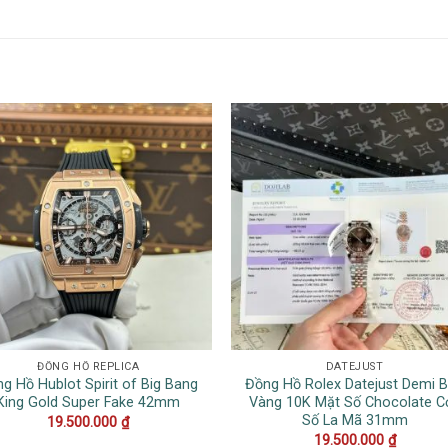
ĐỒNG HỒ REPLICA
DATEJUST
g Hồ Hublot Spirit of Big Bang
Đồng Hồ Rolex Datejust Demi 
King Gold Super Fake 42mm
Vàng 10K Mặt Số Chocolate C
Số La Mã 31mm
19.500.000
₫
19.500.000
₫