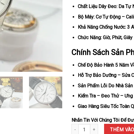
Chất Liệu Dây Đeo: Da Tự 
Bộ Máy: Cơ Tự Động – Cal
Khả Năng Chống Nước: 3 
Chức Năng: Giờ, Phút, Giây
Chính Sách Sản P
Chế Độ Bảo Hành 5 Năm V
Hỗ Trợ Bảo Dưỡng – Sửa Ch
Sản Phẩm Lỗi Do Nhà Sản 
Kiểm Tra – Đeo Thử – Ưng 
Giao Hàng Siêu Tốc Toàn Q
Nhắn Tin Với Chúng Tôi Để Đượ
Đồng Hồ Rolex Cellini Time 505
THÊM VÀO