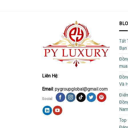
BL
Tất 
Bạn
Đồng
mua
Liên Hệ:
Đồng
Và 
Email
: pygroupglobal@gmail.com
Điể
Social
Đồng
Na
Top
Đán