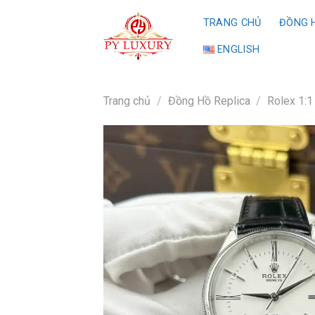
Skip
TRANG CHỦ
ĐỒNG H
to
content
ENGLISH
Trang chủ
/
Đồng Hồ Replica
/
Rolex 1:1