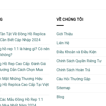
OG
VỀ CHÚNG TÔI
Tần Tật Về Đồng Hồ Replica
Giới Thiệu
 Cần Biết Cập Nhập 2024
Liên Hệ
 hồ rep 1:1 là hàng gì? Có nên
Điều Khoản và Điều Kiện
 không?
Chính Sách Quyền Riêng Tư
 Hồ Rep Cao Cấp: Đánh Giá
Hướng Dẫn Cách Chọn Mua
Chính Sách Hoàn Trả
m Mặt Những Thương Hiệu
Câu Hỏi Thường Gặp
 Hồ Replica Cao Cấp Tại Việt
Sitemap
m
Blog
 Các Mẫu Đồng Hồ Rep 1:1
g Mua Nhất Năm 2024