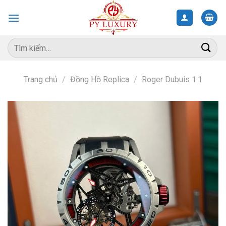
Skip
to
content
Tìm
kiếm:
Trang chủ
/
Đồng Hồ Replica
/
Roger Dubuis 1:1