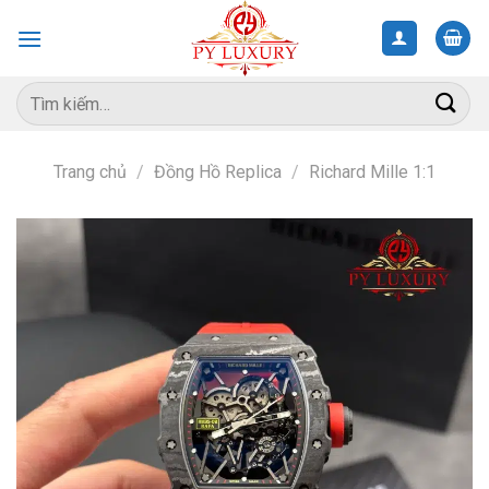
Skip
to
content
Tìm
kiếm:
Trang chủ
/
Đồng Hồ Replica
/
Richard Mille 1:1