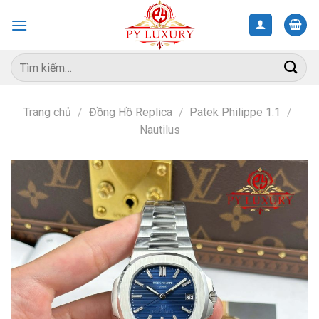
Skip
to
content
Tìm
kiếm:
Trang chủ
/
Đồng Hồ Replica
/
Patek Philippe 1:1
/
Nautilus