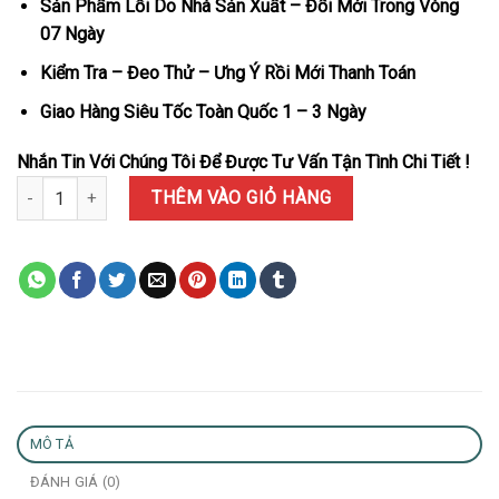
Sản Phẩm Lỗi Do Nhà Sản Xuất – Đổi Mới Trong Vòng
07 Ngày
Kiểm Tra – Đeo Thử – Ưng Ý Rồi Mới Thanh Toán
Giao Hàng Siêu Tốc Toàn Quốc 1 – 3 Ngày
Nhắn Tin Với Chúng Tôi Để Được Tư Vấn Tận Tình Chi Tiết !
Đồng Hồ Patek Philippe Nautilus 5711/1P-001 Mặt Xanh Bản Kỷ N
THÊM VÀO GIỎ HÀNG
MÔ TẢ
ĐÁNH GIÁ (0)