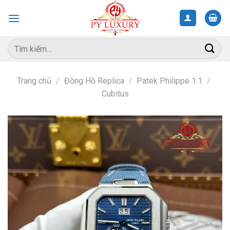
Skip
to
content
Tìm
kiếm:
Trang chủ
/
Đồng Hồ Replica
/
Patek Philippe 1:1
/
Cubitus