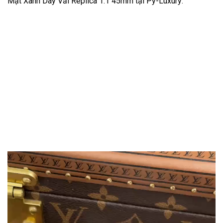
Mặt Xanh Dây Vải Replica 1:1 45mm tại Py-Luxury: