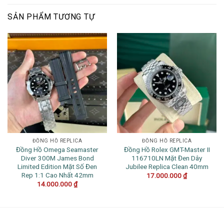
SẢN PHẨM TƯƠNG TỰ
ĐỒNG HỒ REPLICA
ĐỒNG HỒ REPLICA
Đồng Hồ Omega Seamaster
Đồng Hồ Rolex GMT-Master II
Diver 300M James Bond
116710LN Mặt Đen Dây
Limited Edition Mặt Số Đen
Jubilee Replica Clean 40mm
Rep 1:1 Cao Nhất 42mm
17.000.000
₫
14.000.000
₫