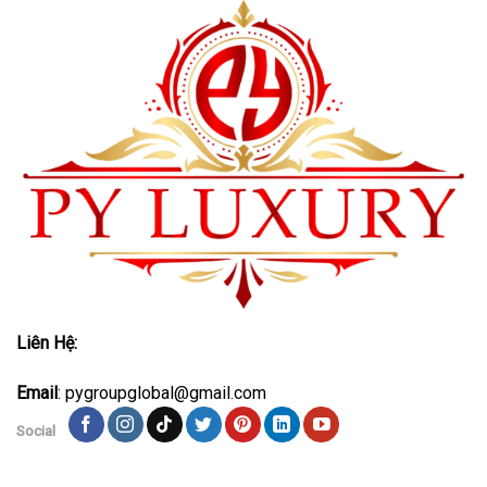
Liên Hệ:
Email
: pygroupglobal@gmail.com
Social