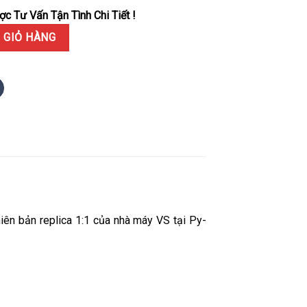
c Tư Vấn Tận Tình Chi Tiết !
r 300M Moonshine Vàng Vàng Mặt Xanh Lá Replica 1:1 VSF 42mm số
 GIỎ HÀNG
n bản replica 1:1 của nhà máy VS tại Py-