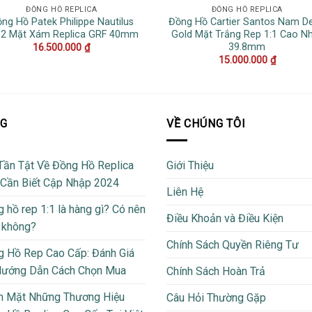
ĐỒNG HỒ REPLICA
ĐỒNG HỒ REPLICA
ng Hồ Patek Philippe Nautilus
Đồng Hồ Cartier Santos Nam D
12 Mặt Xám Replica GRF 40mm
Gold Mặt Trắng Rep 1:1 Cao N
39.8mm
16.500.000
₫
15.000.000
₫
OG
VỀ CHÚNG TÔI
Tần Tật Về Đồng Hồ Replica
Giới Thiệu
 Cần Biết Cập Nhập 2024
Liên Hệ
 hồ rep 1:1 là hàng gì? Có nên
Điều Khoản và Điều Kiện
 không?
Chính Sách Quyền Riêng Tư
 Hồ Rep Cao Cấp: Đánh Giá
Hướng Dẫn Cách Chọn Mua
Chính Sách Hoàn Trả
m Mặt Những Thương Hiệu
Câu Hỏi Thường Gặp