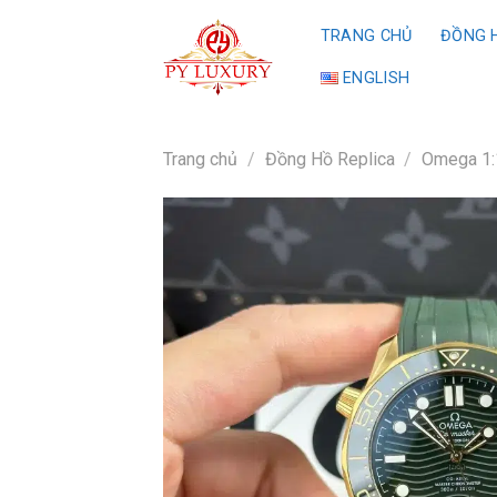
Skip
TRANG CHỦ
ĐỒNG H
to
content
ENGLISH
Trang chủ
/
Đồng Hồ Replica
/
Omega 1: