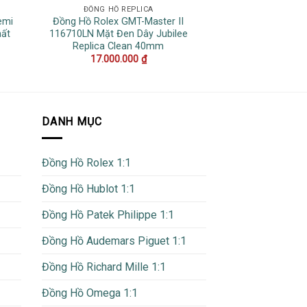
ĐỒNG HỒ REPLICA
DATEJ
emi
Đồng Hồ Rolex GMT-Master II
Đồng Hồ Rolex Da
hất
116710LN Mặt Đen Dây Jubilee
Tác Bọc Vàng 1
Replica Clean 40mm
Trắng 
17.000.000
₫
19.500
DANH MỤC
Đồng Hồ Rolex 1:1
Đồng Hồ Hublot 1:1
Đồng Hồ Patek Philippe 1:1
Đồng Hồ Audemars Piguet 1:1
Đồng Hồ Richard Mille 1:1
Đồng Hồ Omega 1:1