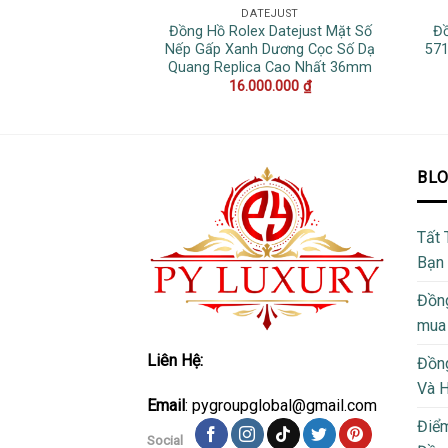
DATEJUST
Đồng Hồ Rolex Datejust Mặt Số
Đồ
Nếp Gấp Xanh Dương Cọc Số Dạ
57
Quang Replica Cao Nhất 36mm
16.000.000
₫
BL
Tất 
Bạn
Đồng
mua
Liên Hệ:
Đồng
Và 
Email
: pygroupglobal@gmail.com
Điể
Social