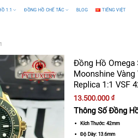
Ồ 1:1
ĐỒNG HỒ CHẾ TÁC
BLOG
TIẾNG VIỆT
1
Đồng Hồ Omega 
Moonshine Vàng 
Replica 1:1 VSF
13.500.000
₫
Thông Số Đồng H
Kích Thước: 42mm
Độ Dày: 13.6mm