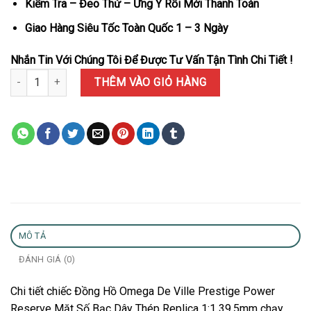
Kiểm Tra – Đeo Thử – Ưng Ý Rồi Mới Thanh Toán
Giao Hàng Siêu Tốc Toàn Quốc 1 – 3 Ngày
Nhắn Tin Với Chúng Tôi Để Được Tư Vấn Tận Tình Chi Tiết !
Đồng Hồ Omega De Ville Prestige Power Reserve Mặt Số Bạc Dây T
THÊM VÀO GIỎ HÀNG
MÔ TẢ
ĐÁNH GIÁ (0)
Chi tiết chiếc Đồng Hồ Omega De Ville Prestige Power
Reserve Mặt Số Bạc Dây Thép Replica 1:1 39.5mm chạy