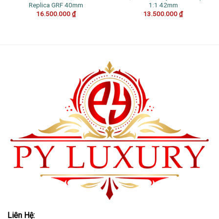
Replica GRF 40mm
1:1 42mm
16.500.000
₫
13.500.000
₫
Liên Hệ: