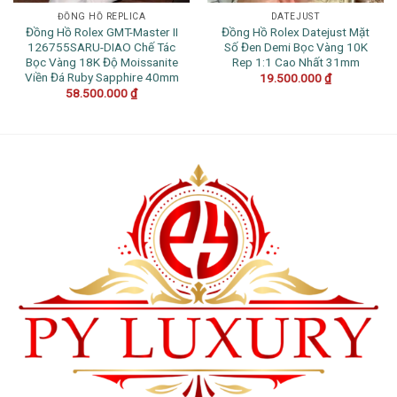
ĐỒNG HỒ REPLICA
DATEJUST
Đồng Hồ Rolex GMT-Master II
Đồng Hồ Rolex Datejust Mặt
126755SARU-DIAO Chế Tác
Số Đen Demi Bọc Vàng 10K
Bọc Vàng 18K Độ Moissanite
Rep 1:1 Cao Nhất 31mm
Viền Đá Ruby Sapphire 40mm
19.500.000
₫
58.500.000
₫