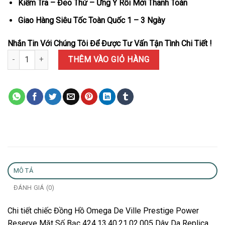
Kiểm Tra – Đeo Thử – Ưng Ý Rồi Mới Thanh Toán
Giao Hàng Siêu Tốc Toàn Quốc 1 – 3 Ngày
Nhắn Tin Với Chúng Tôi Để Được Tư Vấn Tận Tình Chi Tiết !
Đồng Hồ Omega De Ville Prestige Power Reserve Mặt Số Bạc Dây D
THÊM VÀO GIỎ HÀNG
MÔ TẢ
ĐÁNH GIÁ (0)
Chi tiết chiếc Đồng Hồ Omega De Ville Prestige Power
Reserve Mặt Số Bạc 424.13.40.21.02.005 Dây Da Replica