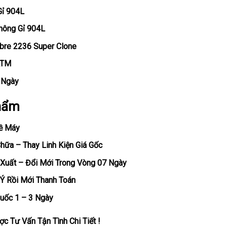
Gỉ 904L
hông Gỉ 904L
ibre 2236 Super Clone
ATM
, Ngày
hẩm
ề Máy
ữa – Thay Linh Kiện Giá Gốc
Xuất – Đổi Mới Trong Vòng 07 Ngày
Ý Rồi Mới Thanh Toán
uốc 1 – 3 Ngày
c Tư Vấn Tận Tình Chi Tiết !