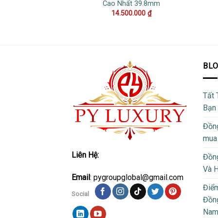
Cao Nhất 39.8mm
14.500.000
₫
BL
Tất 
Bạn
Đồng
mua
Liên Hệ:
Đồng
Và 
Email
: pygroupglobal@gmail.com
Điể
Social
Đồng
Na