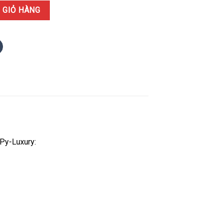
74 Mặt Xà Cừ Trắng Dây Jubilee Replica 1:1 THB 31mm số lượng
 GIỎ HÀNG
 Py-Luxury: