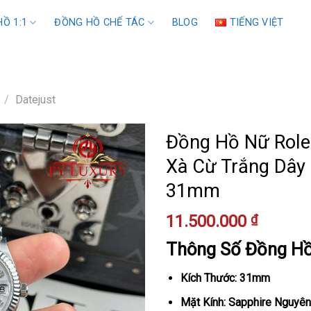
Ồ 1:1
ĐỒNG HỒ CHẾ TÁC
BLOG
TIẾNG VIỆT
/
Datejust
Đồng Hồ Nữ Role
Xà Cừ Trắng Dây 
31mm
11.500.000
₫
Thông Số Đồng H
Kích Thước: 31mm
Mặt Kính: Sapphire Nguyên