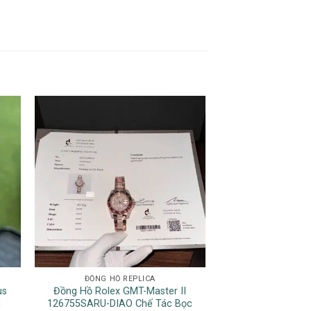
ĐỒNG HỒ REPLICA
DATEJ
us
Đồng Hồ Rolex GMT-Master II
Đồng Hồ Rolex D
u
126755SARU-DIAO Chế Tác Bọc
Mặt Số Nếp Gấp 