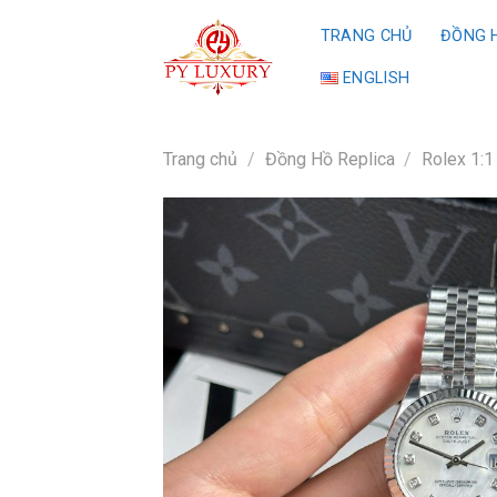
Skip
TRANG CHỦ
ĐỒNG H
to
content
ENGLISH
Trang chủ
/
Đồng Hồ Replica
/
Rolex 1:1