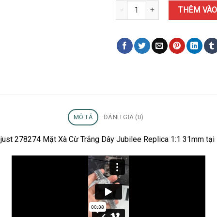
Đồng Hồ Nữ Rolex Datejust 2782
THÊM VÀO
MÔ TẢ
ĐÁNH GIÁ (0)
ejust 278274 Mặt Xà Cừ Trắng Dây Jubilee Replica 1:1 31mm tại