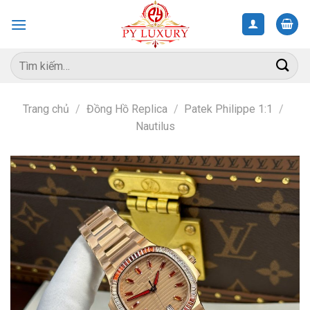
Skip
to
content
Tìm
kiếm:
Trang chủ
/
Đồng Hồ Replica
/
Patek Philippe 1:1
/
Nautilus