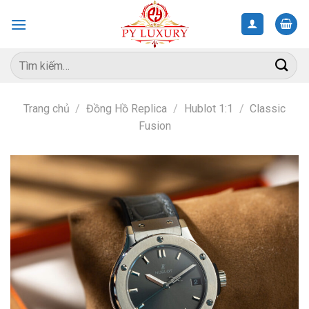
Skip
to
content
Tìm
kiếm:
Trang chủ
/
Đồng Hồ Replica
/
Hublot 1:1
/
Classic
Fusion