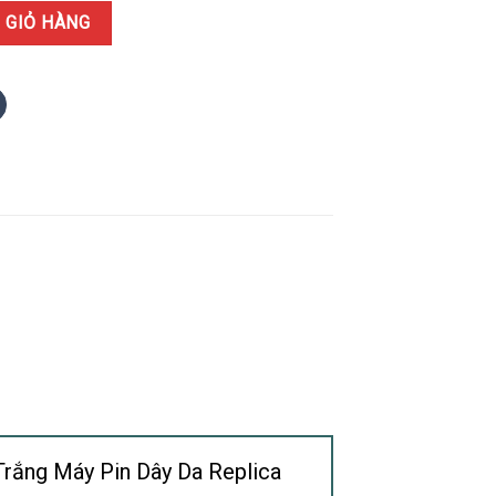
on Titanium Màu Trắng Máy Pin Dây Da Replica 33mm số lượng
 GIỎ HÀNG
Trắng Máy Pin Dây Da Replica