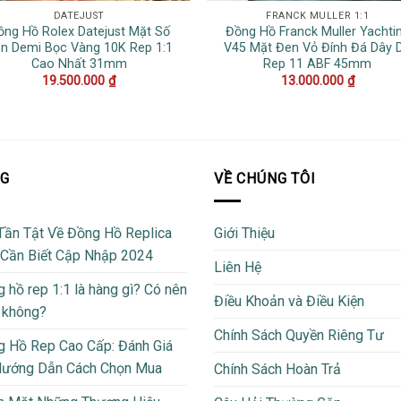
DATEJUST
FRANCK MULLER 1:1
ồng Hồ Rolex Datejust Mặt Số
Đồng Hồ Franck Muller Yachti
n Demi Bọc Vàng 10K Rep 1:1
V45 Mặt Đen Vỏ Đính Đá Dây 
Cao Nhất 31mm
Rep 11 ABF 45mm
19.500.000
₫
13.000.000
₫
OG
VỀ CHÚNG TÔI
Tần Tật Về Đồng Hồ Replica
Giới Thiệu
 Cần Biết Cập Nhập 2024
Liên Hệ
 hồ rep 1:1 là hàng gì? Có nên
Điều Khoản và Điều Kiện
 không?
Chính Sách Quyền Riêng Tư
 Hồ Rep Cao Cấp: Đánh Giá
Hướng Dẫn Cách Chọn Mua
Chính Sách Hoàn Trả