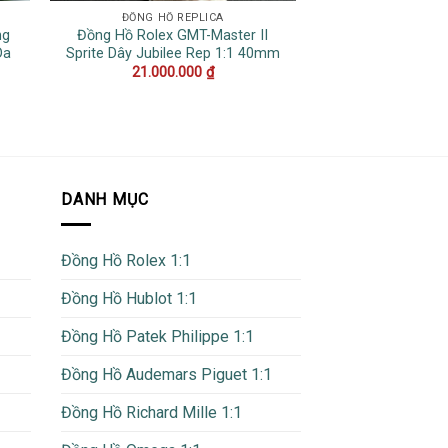
ĐỒNG HỒ REPLICA
FRANCK MU
ng
Đồng Hồ Rolex GMT-Master II
Đồng Hồ Franc
Da
Sprite Dây Jubilee Rep 1:1 40mm
Skeleton Hoa Hồ
36
21.000.000
₫
5.000.
DANH MỤC
Đồng Hồ Rolex 1:1
Đồng Hồ Hublot 1:1
Đồng Hồ Patek Philippe 1:1
Đồng Hồ Audemars Piguet 1:1
Đồng Hồ Richard Mille 1:1