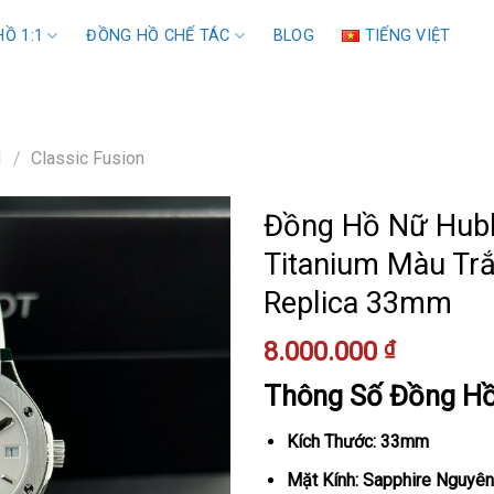
Ồ 1:1
ĐỒNG HỒ CHẾ TÁC
BLOG
TIẾNG VIỆT
1
/
Classic Fusion
Đồng Hồ Nữ Hublo
Titanium Màu Tr
Replica 33mm
8.000.000
₫
Thông Số Đồng H
Kích Thước: 33mm
Mặt Kính: Sapphire Nguyên