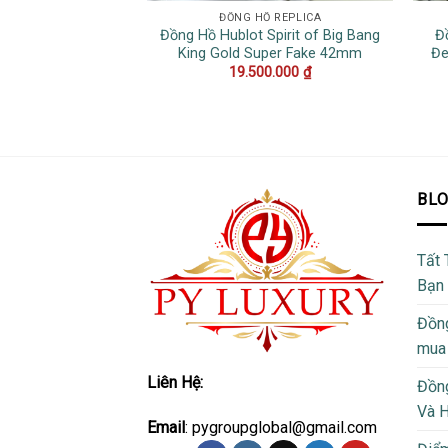
ĐỒNG HỒ REPLICA
Đồng Hồ Hublot Spirit of Big Bang
Đ
King Gold Super Fake 42mm
Đe
19.500.000
₫
BL
Tất 
Bạn
Đồng
mua
Liên Hệ:
Đồng
Và 
Email
: pygroupglobal@gmail.com