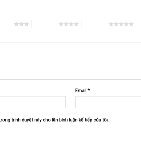
n 5 sao
4 trên 5 sao
5 trên 5 sao
Email
*
trong trình duyệt này cho lần bình luận kế tiếp của tôi.