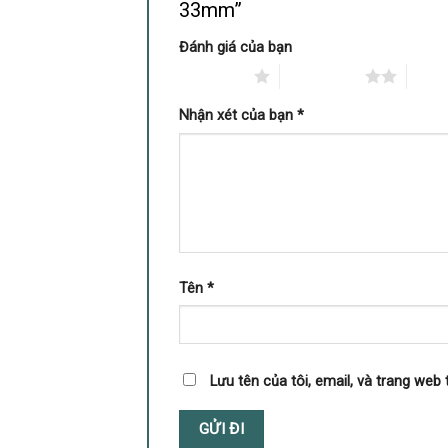
33mm”
Đánh giá của bạn
1 trên 5 sao
2 trên 5 sao
3 trê
Nhận xét của bạn
*
Tên
*
Lưu tên của tôi, email, và trang web 