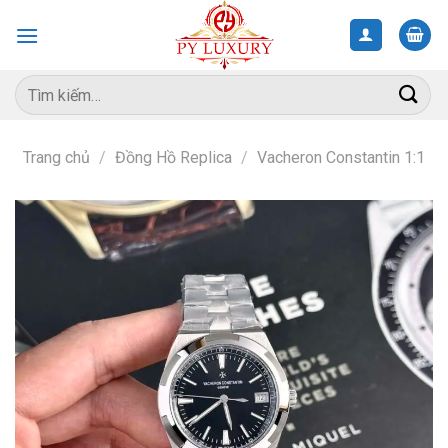
Skip
to
content
Tìm
kiếm:
Trang chủ
/
Đồng Hồ Replica
/
Vacheron Constantin 1:1