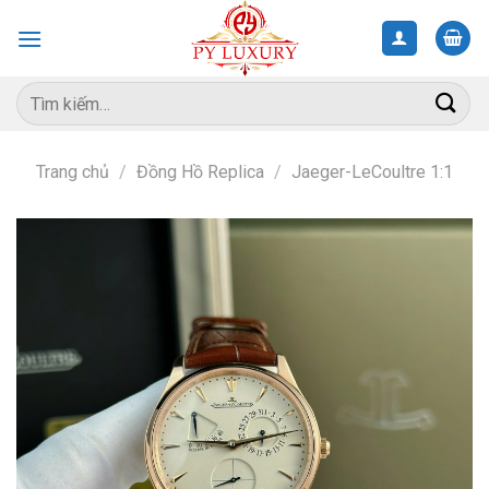
Skip
to
content
Tìm
kiếm:
Trang chủ
/
Đồng Hồ Replica
/
Jaeger-LeCoultre 1:1