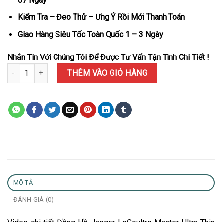
07 Ngày
Kiểm Tra – Đeo Thử – Ưng Ý Rồi Mới Thanh Toán
Giao Hàng Siêu Tốc Toàn Quốc 1 – 3 Ngày
Nhắn Tin Với Chúng Tôi Để Được Tư Vấn Tận Tình Chi Tiết !
Đồng Hồ Jaeger-LeCoultre Master Ultra Thin Reserve De Marche 
THÊM VÀO GIỎ HÀNG
MÔ TẢ
ĐÁNH GIÁ (0)