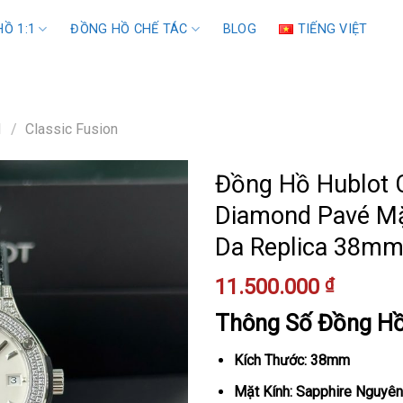
Ồ 1:1
ĐỒNG HỒ CHẾ TÁC
BLOG
TIẾNG VIỆT
1
/
Classic Fusion
Đồng Hồ Hublot C
Diamond Pavé Mặ
Da Replica 38m
11.500.000
₫
Thông Số Đồng H
Kích Thước: 38mm
Mặt Kính: Sapphire Nguyên