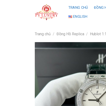
Skip
TRANG CHỦ
ĐỒNG H
to
content
ENGLISH
Trang chủ
/
Đồng Hồ Replica
/
Hublot 1: