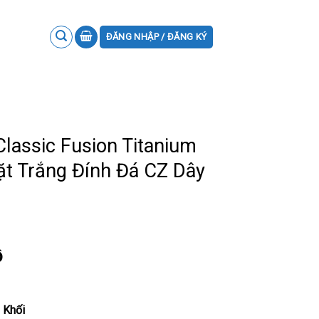
ĐĂNG NHẬP / ĐĂNG KÝ
lassic Fusion Titanium
t Trắng Đính Đá CZ Dây
m
ồ
 Khối