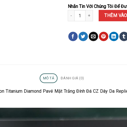
Nhắn Tin Với Chúng Tôi Để Đượ
Đồng Hồ Hublot Classic Fusion
THÊM VÀO
MÔ TẢ
ĐÁNH GIÁ (0)
usion Titanium Diamond Pavé Mặt Trắng Đính Đá CZ Dây Da Re