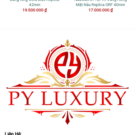
42mm
Mặt Nâu Replica GRF 40mm
19.500.000
₫
17.000.000
₫
Liên Hệ: