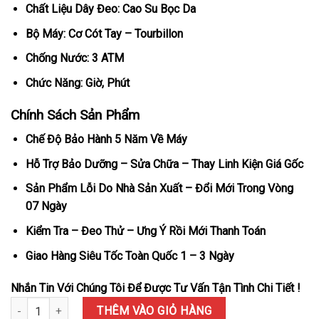
Chất Liệu Dây Đeo: Cao Su Bọc Da
Bộ Máy: Cơ Cót Tay – Tourbillon
Chống Nước: 3 ATM
Chức Năng: Giờ, Phút
Chính Sách Sản Phẩm
Chế Độ Bảo Hành 5 Năm Về Máy
Hỗ Trợ Bảo Dưỡng – Sửa Chữa – Thay Linh Kiện Giá Gốc
Sản Phẩm Lỗi Do Nhà Sản Xuất – Đổi Mới Trong Vòng
07 Ngày
Kiểm Tra – Đeo Thử – Ưng Ý Rồi Mới Thanh Toán
Giao Hàng Siêu Tốc Toàn Quốc 1 – 3 Ngày
Nhắn Tin Với Chúng Tôi Để Được Tư Vấn Tận Tình Chi Tiết !
Đồng Hồ Franck Muller Vanguard Skeleton Tourbillon Vỏ Carbon D
THÊM VÀO GIỎ HÀNG