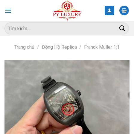
Skip
to
content
Tìm
kiếm:
Trang chủ
/
Đồng Hồ Replica
/
Franck Muller 1:1