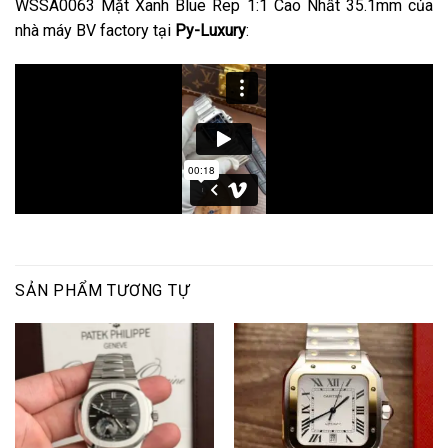
WSSA0063 Mặt Xanh Blue Rep 1:1 Cao Nhất 35.1mm của
nhà máy BV factory tại
Py-Luxury
:
SẢN PHẨM TƯƠNG TỰ