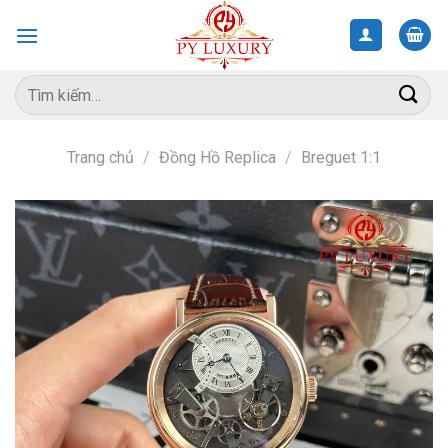
Skip
to
content
Tìm
kiếm:
Trang chủ
/
Đồng Hồ Replica
/
Breguet 1:1