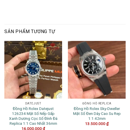
SẢN PHẨM TƯƠNG TỰ
DATEJUST
ĐỒNG HỒ REPLICA
Đồng Hồ Rolex Datejust
Đồng Hồ Rolex Sky-Dweller
126234 Mặt Số Nếp Gấp
Mặt Số Đen Dây Cao Su Rep
Xanh Dương Cọc Số Đính Đá
1:1 42mm
Replica 1:1 Cao Nhất 36mm
13.500.000
₫
16.000.000
₫