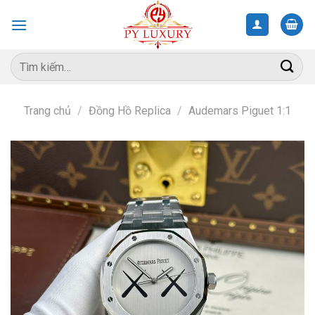
Skip
to
content
Tìm
kiếm:
Trang chủ
/
Đồng Hồ Replica
/
Audemars Piguet 1:1