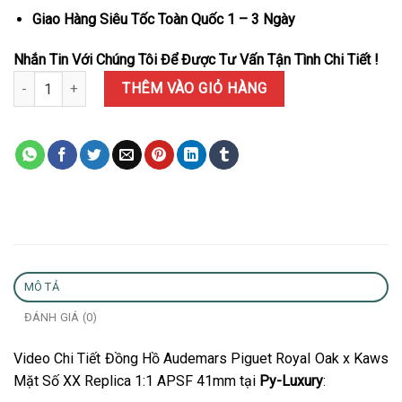
Giao Hàng Siêu Tốc Toàn Quốc 1 – 3 Ngày
Nhắn Tin Với Chúng Tôi Để Được Tư Vấn Tận Tình Chi Tiết !
Đồng Hồ Audemars Piguet Royal Oak x Kaws Mặt Số XX Replica 1
THÊM VÀO GIỎ HÀNG
MÔ TẢ
ĐÁNH GIÁ (0)
Video Chi Tiết Đồng Hồ Audemars Piguet Royal Oak x Kaws
Mặt Số XX Replica 1:1 APSF 41mm tại
Py-Luxury
: