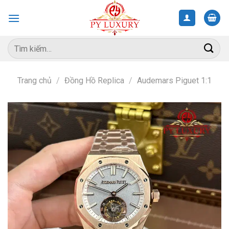
Skip
to
content
Tìm
kiếm:
Trang chủ
/
Đồng Hồ Replica
/
Audemars Piguet 1:1