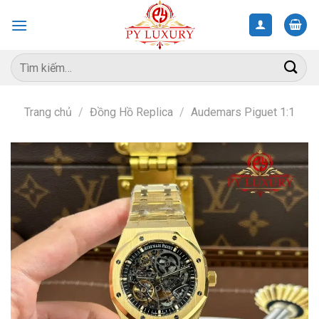
Skip
to
content
Tìm
kiếm:
Trang chủ
/
Đồng Hồ Replica
/
Audemars Piguet 1:1